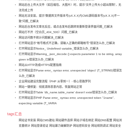
网站后台上传大文件（如压缩包、大图片）时，提示“文件上传大小超出限制”，无
法完成上传
网站无法安装，提示“数据库文件版本号(vX.X.X)与CMS源码版本号(vX.X.X)不一
致”问题_已解决
网站后台发布文章无反应，或点击发布后跳转到重新登录界面问题_已解决
网站打不开（空白页_404_500）问题_已解决
网站访问数不统计问题解决_已解决
打开网站显示"帐号格式不正确，请输入正确的邮箱帐号"错误怎么办_已解决
打开网站显示Notice_ Undefined variable_错误怎么办_已解决
打开网站显示Warning_ json_decode () expects parameter 1 to be string, array
given in错误怎么办_已解决
网站从HTTP改成HTTPS配置指南
打开网站显示Parse error_ syntax error, unexpected 'object' (T_STRING)错误怎
么办_已解决
企业网站建设完整流程（PHP 从零到一）- 核心思路罗列
网站一键修复：彻底清除恶意内容，恢复网站正常
打开网站显示Table 'db_name.table_name' doesn't exist错误怎么办_已解决
打开网站显示PHP Parse error_ syntax error, unexpected token "1name",
expecting variable (T_VARIA
tags汇总
网站证书安装
网站CMS建站
网站硬件选择
网站子域名绑定
网站DNS配置
网站浏
览量统计
网站登录验证
网站暴力破解防护
网站密码安全
网站规则调试
网站安全