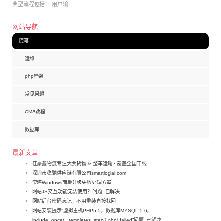
典型流程包括： 用户输
网站导航
随笔
运维
php框架
常见问题
CMS教程
数据库
最新文章
佳豪鑫物流专注大票货物 & 整车运输 · 覆盖全国干线
深圳市稳驰供应链有限公司smartlogiai.com
宝塔Windows面板升级失败处理方案
网站JS交互功能无法使用？问题_已解决
网站后台密码忘记，不用重装直接找回
网站安装提示“虚拟主机PHP5.5，数据库MYSQL 5.6，
include_once(._templates_step1.php) failed”问题_已解决